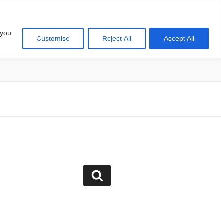
 you
Customise
Reject All
Accept All
खोज