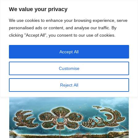
सामग्री
स्रोत
We value your privacy
पर
विज्ञान एवं टेक्नॉलॉजी फीचर्स
जाएं
We use cookies to enhance your browsing experience, serve
personalised ads or content, and analyse our traffic. By
मेनू
clicking "Accept All", you consent to our use of cookies.
Accept All
पर
अक्टूबर 2, 2024
स्रोत फीचर्स
द्वारा
प्रकाशित
जलवायु परिवर्तन के साथ अनुकूलन
किया
Customise
गया
ज़ुबैर सिद्दिकी
Reject All