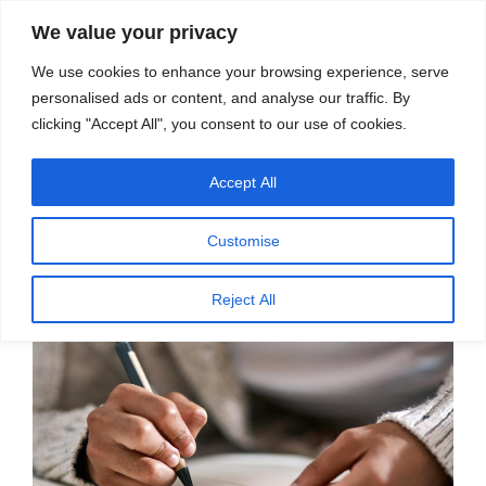
सामग्री
स्रोत
We value your privacy
पर
विज्ञान एवं टेक्नॉलॉजी फीचर्स
जाएं
We use cookies to enhance your browsing experience, serve
personalised ads or content, and analyse our traffic. By
मेनू
clicking "Accept All", you consent to our use of cookies.
Accept All
पर
जनवरी 1, 2025
स्रोत फीचर्स
द्वारा
प्रकाशित
हाथ से लिखने से याददाश्त में मदद मिलती है –
किया
Customise
गया
डॉ. डी. बालसुब्रमण्यन
Reject All