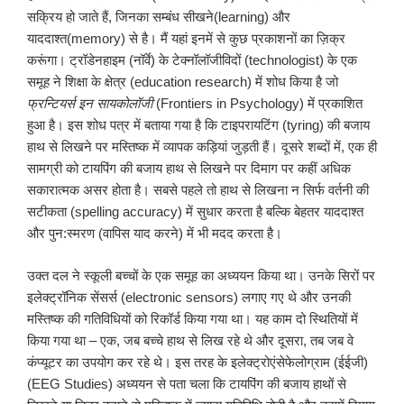
सक्रिय हो जाते हैं, जिनका सम्बंध सीखने(learning) और
याददाश्त(memory) से है। मैं यहां इनमें से कुछ प्रकाशनों का ज़िक्र
करूंगा। ट्रॉडेनहाइम (नॉर्वे) के टेक्नॉलॉजीविदों (technologist) के एक
समूह ने शिक्षा के क्षेत्र (education research) में शोध किया है जो
फ्रन्टियर्स इन सायकोलॉजी
(Frontiers in Psychology) में प्रकाशित
हुआ है। इस शोध पत्र में बताया गया है कि टाइपरायटिंग (tyring) की बजाय
हाथ से लिखने पर मस्तिष्क में व्यापक कड़ियां जुड़ती हैं। दूसरे शब्दों में, एक ही
सामग्री को टायपिंग की बजाय हाथ से लिखने पर दिमाग पर कहीं अधिक
सकारात्मक असर होता है। सबसे पहले तो हाथ से लिखना न सिर्फ वर्तनी की
सटीकता (spelling accuracy) में सुधार करता है बल्कि बेहतर याददाश्त
और पुन:स्मरण (वापिस याद करने) में भी मदद करता है।
उक्त दल ने स्कूली बच्चों के एक समूह का अध्ययन किया था। उनके सिरों पर
इलेक्ट्रॉनिक सेंसर्स (electronic sensors) लगाए गए थे और उनकी
मस्तिष्क की गतिविधियों को रिकॉर्ड किया गया था। यह काम दो स्थितियों में
किया गया था – एक, जब बच्चे हाथ से लिख रहे थे और दूसरा, तब जब वे
कंप्यूटर का उपयोग कर रहे थे। इस तरह के इलेक्ट्रोएंसेफेलोग्राम (ईईजी)
(EEG Studies) अध्ययन से पता चला कि टायपिंग की बजाय हाथों से