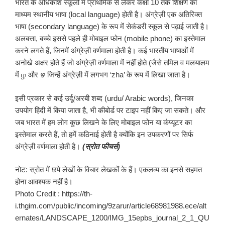
भारत के अधिकांश स्कूलों में प्राथमिक से लेकर कक्षा 10 तक शिक्षण का
माध्यम स्थानीय भाषा (local language) होती है। अंग्रेज़ी एक अतिरिक्त
भाषा (secondary language) के रूप में सेकंडरी स्कूल से पढ़ाई जाती है।
अलबत्ता, बच्चे इससे पहले ही मोबाइल फोन (mobile phone) का इस्तेमाल
करने लगते हैं, जिनमें अंग्रेज़ी वर्णमाला होती है। कई भारतीय भाषाओं में
अनोखे अक्षर होते हैं जो अंग्रेज़ी वर्णमाला में नहीं होते (जैसे तमिल व मलयालम
में ழ और ഴ जिन्हें अंग्रेज़ी में लगभग ‘zha’ के रूप में लिखा जाता है।
इसी प्रकार से कई उर्दू/अरबी शब्द (urdu/ Arabic words), जिनका
उपयोग हिंदी में किया जाता है, भी कीबोर्ड पर टाइप नहीं किए जा सकते। और
जब भारत में हम लोग कुछ लिखने के लिए मोबाइल फोन या कंप्यूटर का
इस्तेमाल करते हैं, तो हमें कठिनाई होती है क्योंकि इन उपकरणों पर सिर्फ
अंग्रेज़ी वर्णमाला होती है।
(स्रोत फीचर्स)
नोट: स्रोत में छपे लेखों के विचार लेखकों के हैं। एकलव्य का इनसे सहमत
होना आवश्यक नहीं है।
Photo Credit : https://th-
i.thgim.com/public/incoming/9zarur/article68981988.ece/alt
ernates/LANDSCAPE_1200/IMG_15epbs_journal_2_1_QU