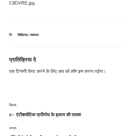
C8DVRE.jpg
श्रेणियाँ
चिकित्सा / स्वास्थ्य
प्रातिक्रिया दे
एक टिप्पणी पोस्ट करने के लिए आप को
लॉग इन
करना पड़ेगा।
पोस्ट
पिछला
पिछला
नेविगेशन
पोस्ट:
एंटीबायोटिक प्रतिरोध के इलाज की तलाश
अगली
अगला
पोस्ट