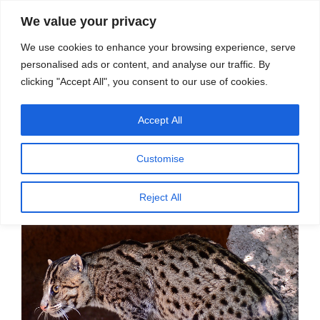
सामग्री
स्रोत
We value your privacy
पर
विज्ञान एवं टेक्नॉलॉजी फीचर्स
जाएं
We use cookies to enhance your browsing experience, serve
personalised ads or content, and analyse our traffic. By
मेनू
clicking "Accept All", you consent to our use of cookies.
Accept All
पर
अगस्त 20, 2025
स्रोत फीचर्स
द्वारा
प्रकाशित
मछुआरा बिल्ली की खोज में
किया
Customise
गया
डॉ
.
डी
.
बालसुब्रमण्यन
,
सुशील
चंदानी
Reject All