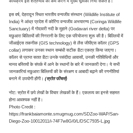
कार्यक्रम इस शत्रुभाव को कम करने में मुख्य भूमिका निभा सकते हैं।
इस वर्ष, देहरादून स्थित भारतीय वन्यजीव संस्थान (Wildlife Institute of
India) ने आंध्र प्रदेश में कोरिंगा वन्यजीव अभयारण्य (Coringa Wildlife
Sanctuary) में गोदावरी नदी के मुहाने (Godavari river delta) पर
मछुआरा बिल्लियों की निगरानी के लिए एक परियोजना शुरू की है। बिल्लियों में
जीआईएस तकनीक (GIS technology) से लैस जीपीएस कॉलर (GPS
collar) लगाकर उनका स्थान सम्बंधी सटीक डैटा एकत्र किया जाएगा।
कॉलर से प्राप्त सतत डैटा उनके पसंदीदा आवासों, उनकी गतिविधियों और
मानव बस्तियों के संपर्क में आने के स्थानों के बारे में जानकारी देगा। ये सभी
जानकारियां मछुआरा बिल्लियों की के संरक्षण व आबादी बढ़ाने की रणनीतियां
बनाने में उपयोगी होंगी।
(
स्रोत
फीचर्स
)
नोट: स्रोत में छपे लेखों के विचार लेखकों के हैं। एकलव्य का इनसे सहमत
होना आवश्यक नहीं है।
Photo Credit :
https://frankbaiamonte.smugmug.com/SDZoo-WAP/San-
Diego-Zoo-10012011/i-74F7w8G/0/L/DSC7935-L.jpg