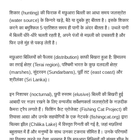
शिकार (hunting) की फिराक में मछुआरा बिल्ली का आधा समय जलस्रोत
(water source) के किनारे खड़े, बैठे या दुबके हुए बीतता है। इसके शिकार
करने का बमुश्किल 5 प्रतिशत समय ही पानी के अंदर बीतता है। उथले पानी
में बिल्ली धीरे-धीरे चलती रहती है, अपने पंजों से मछली को उचकाती है और
फिर उसे मुंह से पकड़ लेती है।
मछुआरा बिल्लियों को फैलाव (distribution) काफी बिखरा हुआ है: हिमालय
का तराई क्षेत्र (Terai region), पश्चिमी भारत के कुछ दलदली क्षेत्र
(marshes), सुंदरवन (Sundarbans), पूर्वी तट (east coast) और
श्रीलंका (Sri Lanka)।
इन निशाचर (nocturnal), छुपी रुस्तम (elusive) बिल्ली की बिखरी हुई
आबादी पर नज़र रखने के लिए वन्यजीव सर्वेक्षणकर्ता जलस्रोतों के नज़दीक
कैमरा ट्रैप लगाते हैं। फिशिंग कैट प्रोजेक्ट (Fishing Cat Project) की
तियासा आद्या और उनके सहयोगियों के एक नेटवर्क (fishingcat.org) द्वारा
चिल्का झील (Chilika Lake) में विस्तृत गिनती की गई है, जहां मछलियां
बहुतायत में हैं और मनुष्यों के साथ उनका टकराव सीमित है। उनके परिणामों
का विस्तार करने पर ऐसा अनुमान है कि मछुआरा बिल्लियों की संख्या झील के