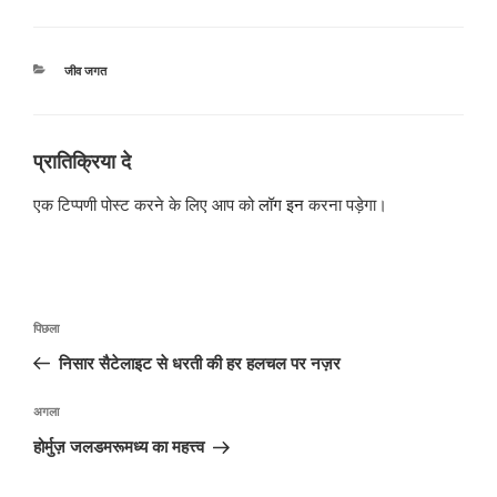
श्रेणियाँ
जीव जगत
प्रातिक्रिया दे
एक टिप्पणी पोस्ट करने के लिए आप को
लॉग इन
करना पड़ेगा।
पोस्ट
पिछला
पिछला
नेविगेशन
पोस्ट:
निसार सैटेलाइट से धरती की हर हलचल पर नज़र
अगली
अगला
पोस्ट
होर्मुज़ जलडमरूमध्य का महत्त्व