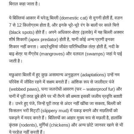
बिराल कहा जाता है।
ये बिल्लियां आकार में घरेलू बिल्ली (domestic cat) से दुगनी होती हैं, वज़न
7 से 12 किलोग्राम होता है, और इनके भूरे-भूरे रंग के बालों पर काले चित्ते
(black spots) होते हैं। अपने अधिकार-क्षेत्र (इलाके) में यह बिल्ली अक्सर
शीर्ष शिकारी (apex predator) होती है, यानी कोई अन्य प्राणी इनका
शिकार नहीं करता। आर्द्रभूमियां जीवंत पारिस्थितिक तंत्र होती हैं, नदी के
बाढ़ क्षेत्र या मैंग्रोव (mangroves) और दलदल (swamps) जहां ये पाई
जाती है।
मछुआरा बिल्ली में हुए कुछ असामान्य अनुकूलन (adaptations) उन्हें नम
परिवेश में जीवित रहने में सक्षम बनाते हैं। आंशिक रूप से जालीदार पंजे
(webbed paws), घना जलरोधी आवरण (फर – waterproof fur) और
पानी में पूरी तरह डूबे होने पर भी तैरने की क्षमता इसकी जलीय प्रवृत्ति बताती
है। उभरे हुए पंजे, जिन्हें पूरी तरह से अंदर नहीं खींचा जा सकता, बिल्ली को
फिसलन भरी मिट्टी (slippery mud) में पकड़ बनाने और मछलियों को
पकड़ने में मदद करते हैं। बिल्लियों का आहार मुख्य रूप से मछली है, हालांकि
कृंतक (rodents), मुर्गियां (chickens) और अन्य छोटे जानवर खाने से भी
ये परहेज़ नहीं करती हैं।