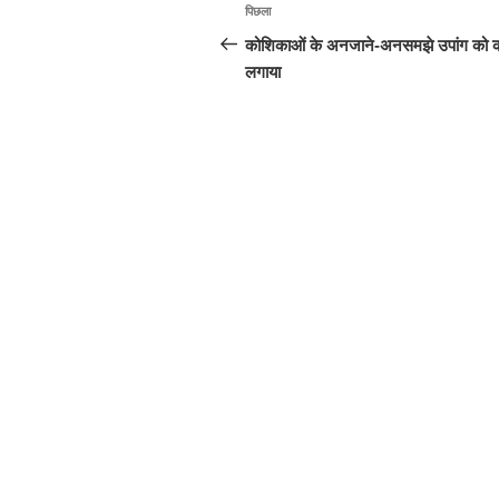
पोस्ट
पिछला
पिछला
नेविगेशन
पोस्ट:
कोशिकाओं के अनजाने-अनसमझे उपांग को 
लगाया