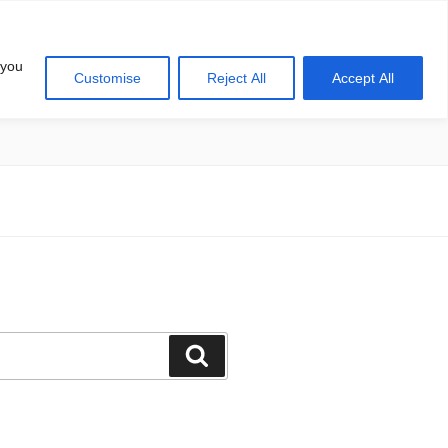
 you
Customise
Reject All
Accept All
खोज