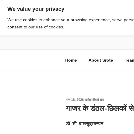
सामग्री
We value your privacy
पर
जाएं
स्रोत
We use cookies to enhance your browsing experience, serve personal
consent to our use of cookies.
विज्ञान एवं टेक्नॉलॉजी फीचर्स
Home
About Srote
Tea
पर
मार्च 18, 2026
स्रोत फीचर्स
द्वारा
प्रकाशित
गाजर के डंठल-छिलकों से ख
किया
गया
डॉ
.
डी
.
बालसुब्रमण्यन