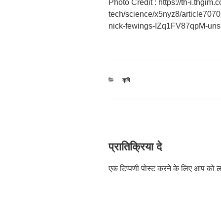
Photo Credit : https://th-i.thgim.
tech/science/x5nyz8/article7
nick-fewings-IZq1FV87qpM-uns
श्रेणियाँ
कृषि
प्रातिक्रिया दे
एक टिप्पणी पोस्ट करने के लिए आप को
ल