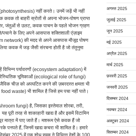
अगस्त 2025
(photosynthesis) नहीं करते। उनमें जड़ें भी नहीं
्कि कवक तो बाहरी स्रोतों से अपना भोजन-पोषण प्राप्त
जुलाई 2025
और, जंतुओं से उलट, कवक पाचन के पहले भोजन ग्रहण
जून 2025
ड़ने/पचाने के लिए अपने आसपास शक्तिशाली एंज़ाइम
ium network) की मदद से अपने आसपास मौजूद पोषण
मई 2025
िया कवक में जड़ जैसी संरचना होती है जो तंतुनुमा
अप्रैल 2025
मार्च 2025
ं विभिन्न पर्यावरणों (ecosystem adaptation) में
फ़रवरी 2025
िस्थितिक भूमिकाओं (ecological role of fungi)
जैविक चीज़ को अपघटित करने की ज़बरदस्त क्षमता भी
जनवरी 2025
c food waste) भी शामिल है जिसे हम पचा नहीं पाते।
दिसम्बर 2024
om fungi) है, जिसका इस्तेमाल शोरबा, तरी,
नवम्बर 2024
ै। यह पूरी तरह से शाकाहारी खाद्य है और इसमें विटामिन
 मात्रा में पाए जाते हैं। मशरूम ऐसे कवक हैं जो
अक्टूबर 2024
के पनपते हैं, जिनमें खाद्य कचरा भी शामिल है। हमारे
सितम्बर 2024
िसंबर 2025 में एक शोध समूह ने विभिन्न देशों के 100