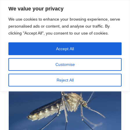
सामग्री
स्रोत
We value your privacy
पर
विज्ञान एवं टेक्नॉलॉजी फीचर्स
जाएं
We use cookies to enhance your browsing experience, serve
personalised ads or content, and analyse our traffic. By
मेनू
clicking "Accept All", you consent to our use of cookies.
Accept All
पर
जून 24, 2026
स्रोत फीचर्स
द्वारा
प्रकाशित
कृत्रिम रोशनी मच्छरों को देर तक सक्रिय
किया
Customise
गया
रखती हैं
Reject All