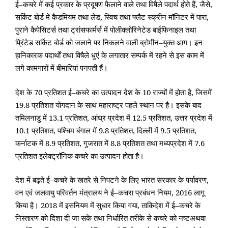
ई
–
कचरे
में
कई
प्रकार
के
प्रदूषण
फैलाने
वाले
तथा
विषैले
पदार्थ होते
हैं
,
जैसे
,
सर्किट
बोर्ड में
कैडमियम
तथा
लेड
,
स्विच तथा
फ्लैट
स्क्रीन
मॉनिटर
में
पारा
,
पुराने
कैपेसिटर्स तथा
ट्रांसफार्मर्स में
पोलीक्लोरिनेटेड
बाईफिनाइल
तथा
प्रिंटेड
सर्किट
बोर्ड को
जलाने
पर
निकलने
वाली
ब्रोमीन
–
युक्त आग।
इन
हानिकारक
पदार्थों तथा
विषैले
धुएं
के
लगातार
सम्पर्क में
रहने
से
इस काम
में
लगे
कामगारों
में
बीमारियां
पनपती
हैं।
देश
के
70
प्रतिशत
ई
–
कचरे
का
उत्पादन
देश
के
10
राज्यों
में
होता
है
,
जिसमें
19.8
प्रति
शत
योगदान
के
साथ
महाराष्ट्र पहले
स्थान
पर
है।
इसके
बाद
तमिलनाडु
में
13.1
प्रतिशत
,
आंध्र
प्रदेश
में
12.5
प्रतिशत
,
उत्तर
प्रदेश
में
10.1
प्रतिशत
,
पश्चिम
बंगाल
में
9.8
प्रतिशत
,
दिल्ली में
9.5
प्रतिशत
,
कर्नाटक
में
8.9
प्रतिशत
,
गुजरात
में
8.8
प्रतिशत
तथा
मध्यप्रदेश
में
7.6
प्रतिशत
इलेक्ट्रॉनिक
कचरे
का
उत्पादन
होता
है।
देश
में
बढ़ते
ई
–
कचरे
के
खतरे
से
निपटने
के
लिए
भारत
सरकार
के
पर्यावरण
,
वन
एवं
जलवायु
परिवर्तन
मंत्रालय
ने
ई
–
कचरा
प्रबंधन
नियम
, 2016
लागू
किया
है।
2018
में
इसनियम
में
सुधार
किया
गया
,
ताकिदेश
में
ई
–
कचरे
के
निस्तारण
को
दिशा
दी
जा
सके
तथा
निर्धारित
तरीके
से
कचरे
को
नष्टअथवा