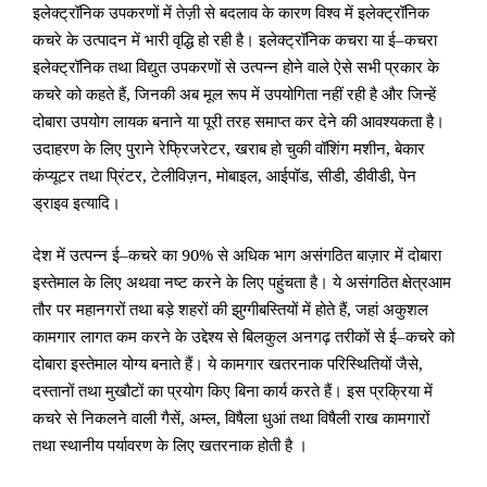
इलेक्ट्रॉनिक
उपकरणों
में
तेज़ी से
बदलाव
के
कारण
विश्व में
इलेक्ट्रॉनिक
कचरे
के
उत्पादन
में
भारी
वृद्धि
हो
रही
है।
इलेक्ट्रॉनिक
कचरा
या
ई
–
कचरा
इलेक्ट्रॉनिक
तथा
विद्युत
उपकरणों
से
उत्पन्न
होने
वाले
ऐसे
सभी
प्रकार
के
कचरे
को
कहते
हैं
,
जिनकी
अब
मूल
रूप
में
उप
योगिता
नहीं
रही
है
और
जिन्हें
दोबारा
उपयोग
लायक
बनाने
या
पूरी
तरह
समाप्त कर
देने
की
आवश्यकता
है।
उदाहरण
के
लिए
पुराने
रेफ्रिजरेटर
,
खराब
हो
चुकी
वॉशिंग
मशीन
,
बेकार
कंप्यूटर
तथा
प्रिंटर
,
टेलीविज़न
,
मोबाइल
,
आईपॉड
,
सीडी
,
डीवीडी
,
पेन
ड्राइव
इत्यादि।
देश
में
उत्पन्न
ई
–
कचरे
का
90%
से
अधिक
भाग
असंगठित
बाज़ार
में
दोबारा
इस्तेमाल
के
लिए
अथवा
नष्ट करने
के
लिए
पहुंचता
है।
ये
असंगठित
क्षेत्रआम
तौर
पर
महानगरों
तथा
बड़े शहरों
की
झुग्गीबस्तियों
में
होते
हैं
,
जहां
अकुशल
कामगार
लागत
कम
करने
के
उद्देश्य से
बिलकुल
अनगढ़
तरीकों
से
ई
–
कचरे
को
दोबारा
इस्तेमाल
योग्य बनाते
हैं।
ये
कामगार
खतरनाक
परिस्थितियों
जैसे
,
दस्तानों
तथा
मुखौटों
का
प्रयोग
किए
बिना
कार्य करते
हैं।
इस प्रक्रिया
में
कचरे
से
निकलने
वाली
गैसें
,
अम्ल
,
विषैला
धुआं
तथा
विषैली
राख
कामगारों
तथा
स्थानीय
पर्यावरण
के
लिए
खतरनाक
होती
है
।