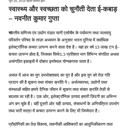
पर
जून 28, 2018
स्रोत फीचर्स
द्वारा
प्रकाशित
स्वास्थ्य और स्वच्छता को चुनौती देता ई-कबाड़
किया
गया
– नवनीत कुमार गुप्ता
भा
रतीय
वाणिज्य एंव
उद्योग
मंडल
यानी
एसोचैम
के
पर्यावरण
तथा
जलवायु
परिवर्तन
परिषद
के
ताज़ा अध्ययन
के
अनुसार
भारत
दुनिया
में
सर्वाधिक
इलेक्ट्रॉनिक
कचरा
उत्पन्न
करने
वाला
देश
है।
यहां
हर
वर्ष
13
लाख
टन
ई
–
कचरा
उत्पन्न
होता
है
,
जिसका
सिर्फ
1.5
प्रतिशत
भाग
विभिन्न
संगठित
अथवा
असंगठित
इकाइयों
में
दोबारा
इस्तेमाल
योग्यबनाया
जाता
है।
असल
में
आज
का
युग
उपभोक्तावाद
का
युग
है
और
इस युग
को
तेज़
गति
प्रदान
की
है
सूचना
तथा
संचार
क्रांति ने।
अर्थ
व्यवस्था
,
उद्योगों
तथा
संस्थाओं
सहित
हमारे
दैनिक
जीवन
में
सूचना
तथा
संचार
क्रांति तेज़ी से
बदलाव
ला
रही
है।
एक
ओर
,
इलेक्ट्रॉनिक
उत्पाद
हमारी
ज़िंदगी
का
अभिन्न
अंग
बन
चुके
हैं।
वहीं
दूसरी
ओर
यही
उत्पाद
,
संसाधनों
के
अनियंत्रित
उपभोग
तथा
भारी
मात्रा में
कचरा
उत्पन्न
करने
के
लिए
भी
जिम्मेदार
हैं।
प्रौद्योगिकी
का
तेज़
विकास
,
तकनीकी
आविष्कारों
का
आधुनिकीकरण
तथा