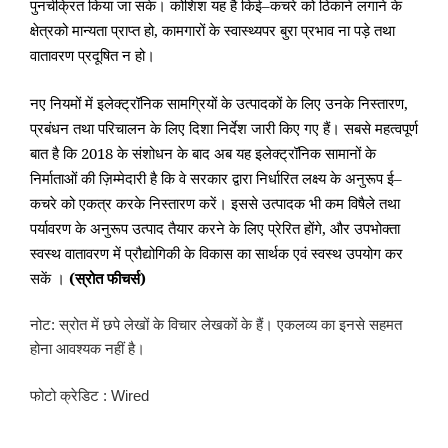
पुनर्चक्रित
किया
जा
सके।
कोशिश
यह
है
किई
–
कचरे
को
ठिकाने
लगाने
के
क्षेत्रको
मान्यता
प्राप्त हो
,
कामगारों
के
स्वास्थ्यपर
बुरा
प्रभाव
ना
पड़े तथा
वातावरण
प्रदूषित
न
हो।
नए
नियमों
में
इलेक्ट्रॉनिक
सामग्रियों
के
उत्पादकों
के
लिए
उनके
निस्तारण
,
प्रबं
धन
तथा
परिचालन
के
लिए
दिशा
निर्देश
जारी
किए
गए
हैं।
सबसे
महत्वपूर्ण
बात
है
कि
2018
के
संशोधन
के
बाद
अब
यह
इलेक्ट्रॉनिक
सामानों
के
निर्माताओं
की
ज़िम्मेदारी
है
कि वे
सरकार
द्वारा
निर्धारित
लक्ष्य के
अनुरूप
ई
–
कचरे
को
एकत्र करके
निस्तारण
करें।
इससे
उत्पादक
भी
कम
विषैले
तथा
पर्यावरण
के
अनुरूप
उत्पाद
तैयार
करने
के
लिए
प्रेरित
होंगे
,
और
उपभोक्ता
स्वस्थ वातावरण
में
प्रौद्योगिकी
के
विकास का
सार्थक
एवं
स्वस्थ उपयोग
कर
सकें
।
(
स्रोत
फीचर्स
)
नोट: स्रोत में छपे लेखों के विचार लेखकों के हैं। एकलव्य का इनसे सहमत
होना आवश्यक नहीं है।
फोटो क्रेडिट : Wired