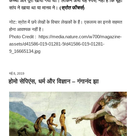
कच्चा और पूरा खाया गया था। लेकिन अभी यह स्पष्ट नहीं है कि चूहा
सांप ने खाया था या मानव ने।
(
स्रोत फीचर्स
)
नोट: स्रोत में छपे लेखों के विचार लेखकों के हैं। एकलव्य का इनसे सहमत
होना आवश्यक नहीं है।
Photo Credit : https://media.nature.com/w700/magazine-
assets/d41586-019-01281-9/d41586-019-01281-
9_16665134.jpg
पर
मई 8, 2019
प्रकाशित
होमो सेपिएंस, धर्म और विज्ञान – गंगानंद झा
किया
गया