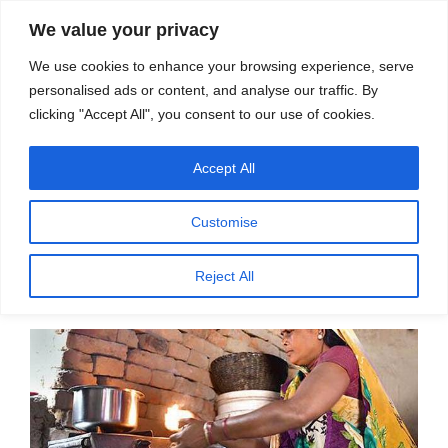
सामग्री
स्रोत
We value your privacy
पर
विज्ञान एवं टेक्नॉलॉजी फीचर्स
जाएं
We use cookies to enhance your browsing experience, serve
personalised ads or content, and analyse our traffic. By
मेनू
clicking "Accept All", you consent to our use of cookies.
Accept All
महीना:
मई 2019
Customise
पर
मई 15, 2019
प्रकाशित
भारत में घरेलू ऊर्जा की चुनौती का प्रबंधन – आदित्य
Reject All
किया
चुनेकर, श्वेता कुलकर्णी, अशोक श्रीनिवास
गया