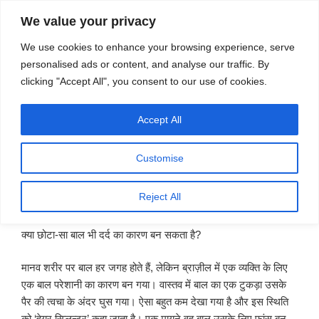
सामग्री
स्रोत
We value your privacy
पर
विज्ञान एवं टेक्नॉलॉजी फीचर्स
जाएं
We use cookies to enhance your browsing experience, serve
personalised ads or content, and analyse our traffic. By
मेनू
clicking "Accept All", you consent to our use of cookies.
Accept All
पर
जुलाई 24, 2019
स्रोत फीचर्स
द्वारा
प्रकाशित
छोटा-सा बाल बना दर्दनाक
किया
Customise
गया
Reject All
पै
र में कांटा चुभने पर दर्द का अनुभव तो कमोबेश सभी ने किया होगा लेकिन
क्या छोटा-सा बाल भी दर्द का कारण बन सकता है?
मानव शरीर पर बाल हर जगह होते हैं, लेकिन ब्राज़ील में एक व्यक्ति के लिए
एक बाल परेशानी का कारण बन गया। वास्तव में बाल का एक टुकड़ा उसके
पैर की त्वचा के अंदर घुस गया। ऐसा बहुत कम देखा गया है और इस स्थिति
को ‘हेयर स्प्लिन्टर’ कहा जाता है। एक मायने वह बाल उसके लिए फांस बन