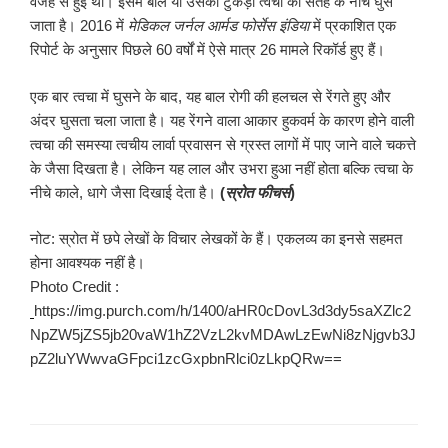
वजह से हुई थी। इसमें बाल या उसका टुकड़ा त्वचा की सतह के नीचे घुस
जाता है। 2016 में
मेडिकल जर्नल आर्मड फोर्सेस इंडिया
में प्रकाशित एक
रिपोर्ट के अनुसार पिछले 60 वर्षों में ऐसे मात्र 26 मामले रिकॉर्ड हुए हैं।
एक बार त्वचा में घुसने के बाद, यह बाल रोगी की हलचल से रेंगते हुए और
अंदर घुसता चला जाता है। यह रेंगने वाला आकार हुकवर्म के कारण होने वाली
त्वचा की समस्या त्वचीय लार्वा प्रवासन से ग्रस्त लागों में पाए जाने वाले चकत्ते
के जैसा दिखता है। लेकिन यह लाल और उभरा हुआ नहीं होता बल्कि त्वचा के
नीचे काले, धागे जैसा दिखाई देता है।
(
स्रोत फीचर्स
)
नोट: स्रोत में छपे लेखों के विचार लेखकों के हैं। एकलव्य का इनसे सहमत
होना आवश्यक नहीं है।
Photo Credit :
https://img.purch.com/h/1400/aHR0cDovL3d3dy5saXZlc2
NpZW5jZS5jb20vaW1hZ2VzL2kvMDAwLzEwNi8zNjgvb3J
pZ2luYWwvaGFpci1zcGxpbnRlci0zLkpQRw==