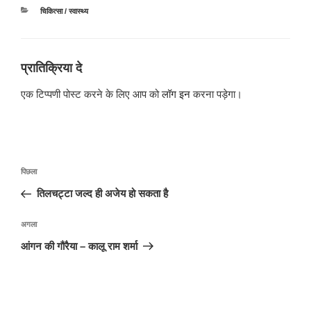
श्रेणियाँ
चिकित्सा / स्वास्थ्य
प्रातिक्रिया दे
एक टिप्पणी पोस्ट करने के लिए आप को
लॉग इन
करना पड़ेगा।
पोस्ट
पिछला
पिछला
नेविगेशन
पोस्ट:
तिलचट्टा जल्द ही अजेय हो सकता है
अगली
अगला
पोस्ट
आंगन की गौरैया – कालू राम शर्मा