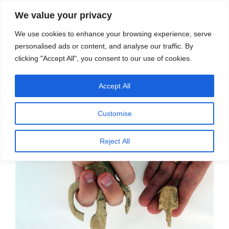
सामग्री
स्रोत
We value your privacy
पर
विज्ञान एवं टेक्नॉलॉजी फीचर्स
जाएं
We use cookies to enhance your browsing experience, serve
personalised ads or content, and analyse our traffic. By
मेनू
clicking "Accept All", you consent to our use of cookies.
Accept All
पर
जनवरी 22, 2020
स्रोत फीचर्स
द्वारा
प्रकाशित
प्रागैतिहासिक युग के बच्चे और हथियारों का
किया
Customise
गया
उपयोग
Reject All