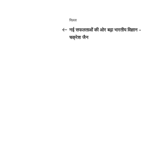
पोस्ट
पिछला
पिछला
नेविगेशन
पोस्ट:
नई सफलताओं की ओर बढ़ा भारतीय विज्ञान 
चक्रेश जैन