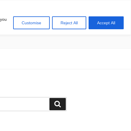
 you
Customise
Reject All
Accept All
खोज