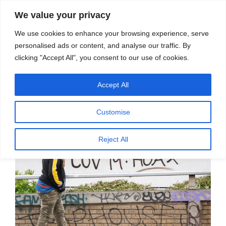
सामग्री
स्रोत
We value your privacy
पर
विज्ञान एवं टेक्नॉलॉजी फीचर्स
जाएं
We use cookies to enhance your browsing experience, serve
personalised ads or content, and analyse our traffic. By
मेनू
clicking "Accept All", you consent to our use of cookies.
Accept All
पर
अक्टूबर 14, 2020
स्रोत फीचर्स
द्वारा
प्रकाशित
कोविड-19 से जुड़े मिथक
किया
Customise
गया
Reject All