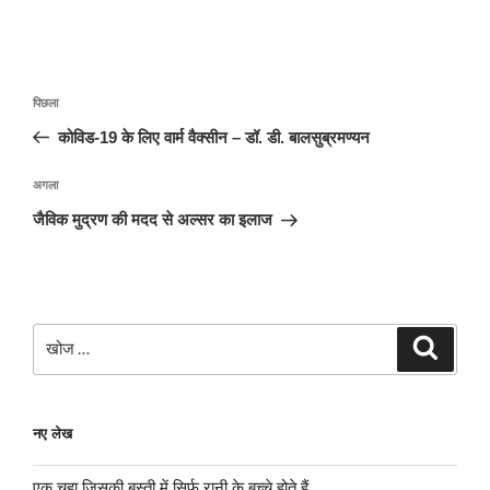
पोस्ट
पिछला
पिछला
नेविगेशन
पोस्ट:
कोविड-19 के लिए वार्म वैक्सीन – डॉ. डी. बालसुब्रमण्यन
अगली
अगला
पोस्ट
जैविक मुद्रण की मदद से अल्सर का इलाज
खोजे
खोज
नए लेख
एक चूहा जिसकी बस्ती में सिर्फ रानी के बच्चे होते हैं