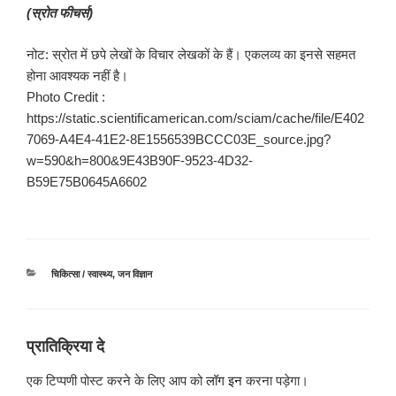
(स्रोत फीचर्स)
नोट: स्रोत में छपे लेखों के विचार लेखकों के हैं। एकलव्य का इनसे सहमत
होना आवश्यक नहीं है।
Photo Credit :
https://static.scientificamerican.com/sciam/cache/file/E402
7069-A4E4-41E2-8E1556539BCCC03E_source.jpg?
w=590&h=800&9E43B90F-9523-4D32-
B59E75B0645A6602
श्रेणियाँ
चिकित्सा / स्वास्थ्य
,
जन विज्ञान
प्रातिक्रिया दे
एक टिप्पणी पोस्ट करने के लिए आप को
लॉग इन
करना पड़ेगा।