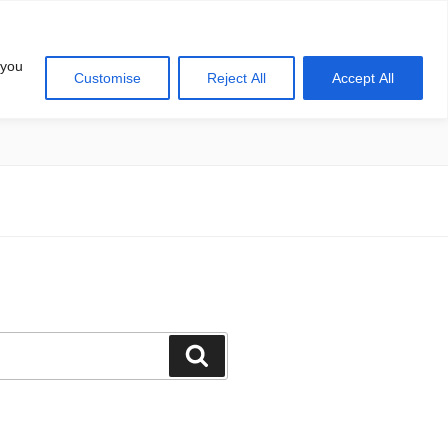
 you
Customise
Reject All
Accept All
खोज