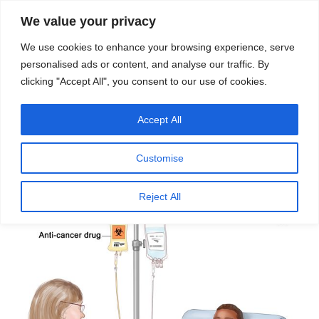
सामग्री
स्रोत
We value your privacy
पर
विज्ञान एवं टेक्नॉलॉजी फीचर्स
जाएं
We use cookies to enhance your browsing experience, serve
personalised ads or content, and analyse our traffic. By
मेनू
clicking "Accept All", you consent to our use of cookies.
Accept All
पर
जनवरी 20, 2021
स्रोत फीचर्स
द्वारा
प्रकाशित
कीमोथेरपी – कैंसर का उपचार या सज़ा – ऋषि
किया
Customise
गया
राज राय
Reject All