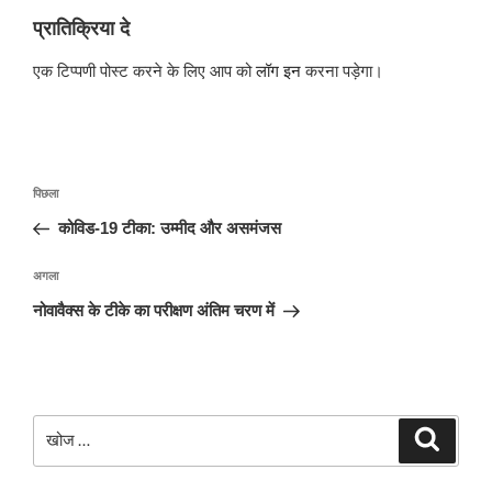
प्रातिक्रिया दे
एक टिप्पणी पोस्ट करने के लिए आप को
लॉग इन
करना पड़ेगा।
पोस्ट
पिछला
पिछला
नेविगेशन
पोस्ट:
कोविड-19 टीका: उम्मीद और असमंजस
अगली
अगला
पोस्ट
नोवावैक्स के टीके का परीक्षण अंतिम चरण में
खोजे
खोज