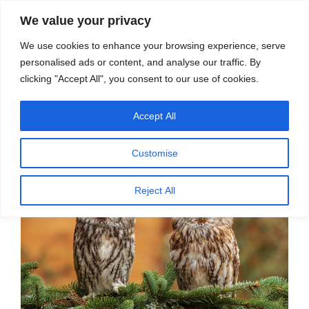
सामग्री
स्रोत
We value your privacy
पर
विज्ञान एवं टेक्नॉलॉजी फीचर्स
जाएं
We use cookies to enhance your browsing experience, serve
personalised ads or content, and analyse our traffic. By
मेनू
clicking "Accept All", you consent to our use of cookies.
Accept All
पर
जनवरी 20, 2021
स्रोत फीचर्स
द्वारा
प्रकाशित
जलवायु परिवर्तन से जीवों रंग कैसे बदलेगा?
किया
Customise
गया
Reject All