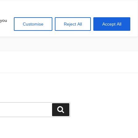
 you
Customise
Reject All
Accept All
खोज