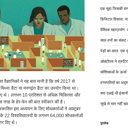
एक चूहा जिसकी बस्ती म
डिजिटल विकास: पान
वैश्विक महाप्रयोग: 
साल वनों का संकट
पेड़ों का काल: एक भृ
ऑक्टोपस ने त्रुटिर
कोशिकाओं के ऊर्जा तं
 वैज्ञानिकों ने यह बात मानी है कि वर्ष 2017 से
वनस्पतियों का अदृश्
मिथ्या डैटा या मनगढ़ंत डैटा का उपयोग किया था।
क्या एआई भी इंसानों ज
य रखे गए थे। लगभग 10 प्रतिशत से अधिक चिकित्सा और
ं इस तरह के हेर-फेर की बात स्वीकार की है।
सूखे से मात नहीं खात
प्रकाशित इस अध्ययन के लिए शोधकर्ताओं ने अक्टूबर
के 22 विश्वविद्यालयों के लगभग 64,000 शोधकर्ताओं
्तर दिए थे।
पुरालेख