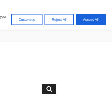
 you
Customise
Reject All
Accept All
खोज