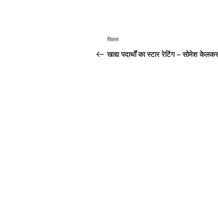
पोस्ट
पिछला
पिछला
नेविगेशन
पोस्ट:
खाद्य पदार्थों का स्टार रेटिंग – सोमेश केलक