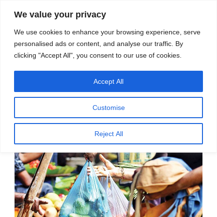
सामग्री
स्रोत
We value your privacy
पर
विज्ञान एवं टेक्नॉलॉजी फीचर्स
जाएं
We use cookies to enhance your browsing experience, serve
personalised ads or content, and analyse our traffic. By
मेनू
clicking "Accept All", you consent to our use of cookies.
Accept All
पर
मार्च 30, 2022
स्रोत फीचर्स
द्वारा
प्रकाशित
सिंगल यूज़ प्लास्टिक का विकल्प खोजना बेहद
किया
Customise
गया
ज़रूरी – अली खान
Reject All