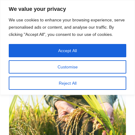
सामग्री
स्रोत
We value your privacy
पर
विज्ञान एवं टेक्नॉलॉजी फीचर्स
जाएं
We use cookies to enhance your browsing experience, serve
personalised ads or content, and analyse our traffic. By
मेनू
clicking "Accept All", you consent to our use of cookies.
Accept All
पर
अगस्त 27, 2022
स्रोत फीचर्स
द्वारा
प्रकाशित
अतिरिक्त जीन से चावल की उपज में सुधार –
किया
Customise
गया
डॉ. डी. बालसुब्रमण्यन
Reject All