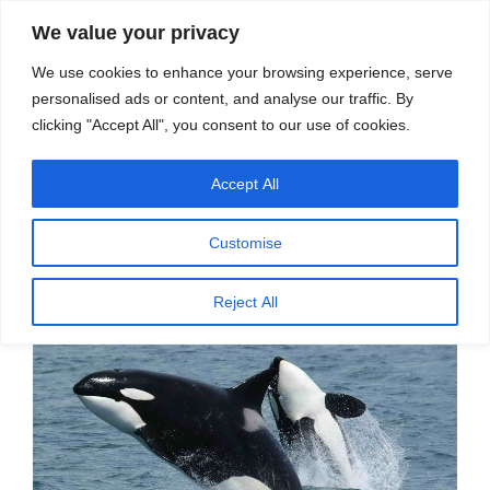
सामग्री
स्रोत
We value your privacy
पर
विज्ञान एवं टेक्नॉलॉजी फीचर्स
जाएं
We use cookies to enhance your browsing experience, serve
personalised ads or content, and analyse our traffic. By
मेनू
clicking "Accept All", you consent to our use of cookies.
Accept All
पर
मार्च 29, 2023
स्रोत फीचर्स
द्वारा
प्रकाशित
किलर व्हेल पुत्रों की खातिर संतान पैदा करना
किया
Customise
गया
टालती हैं
Reject All