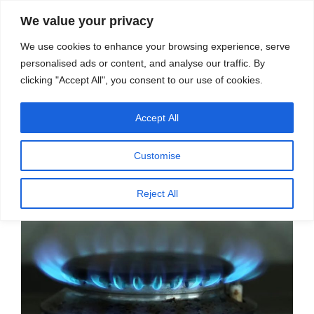
सामग्री
स्रोत
We value your privacy
पर
विज्ञान एवं टेक्नॉलॉजी फीचर्स
जाएं
We use cookies to enhance your browsing experience, serve
personalised ads or content, and analyse our traffic. By
मेनू
clicking "Accept All", you consent to our use of cookies.
Accept All
पर
मार्च 29, 2023
स्रोत फीचर्स
द्वारा
प्रकाशित
रसोई गैस का विकल्प तलाशने की आवश्यकता
किया
Customise
गया
– अली खान
Reject All