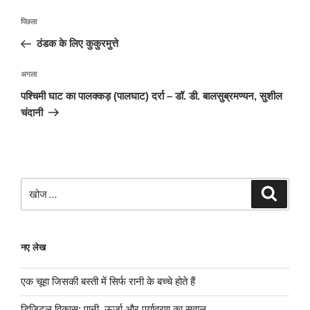
पोस्ट
पिछला
पिछला
नेविगेशन
पोस्ट:
ठंडक के लिए कुकुरमुत्ते
अगली
अगला
पोस्ट
पश्चिमी घाट का पालक्कड़ (पालघाट) दर्रा – डॉ. डी. बालसुब्रमण्यन, सुशील
चंदानी
खोजे
खोज
नए लेख
एक चूहा जिसकी बस्ती में सिर्फ रानी के बच्चे होते हैं
डिजिटल विकास: पानी, ऊर्जा और पर्यावरण का सवाल