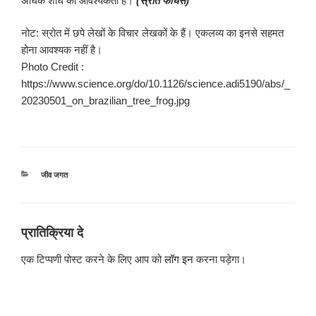
अधिक शोध की आवश्यकता है।
(स्रोत फीचर्स)
नोट: स्रोत में छपे लेखों के विचार लेखकों के हैं। एकलव्य का इनसे सहमत
होना आवश्यक नहीं है।
Photo Credit :
https://www.science.org/do/10.1126/science.adi5190/abs/_
20230501_on_brazilian_tree_frog.jpg
श्रेणियाँ
जीव जगत
प्रातिक्रिया दे
एक टिप्पणी पोस्ट करने के लिए आप को
लॉग इन
करना पड़ेगा।