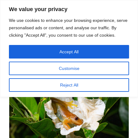
सामग्री
स्रोत
We value your privacy
पर
विज्ञान एवं टेक्नॉलॉजी फीचर्स
जाएं
We use cookies to enhance your browsing experience, serve
personalised ads or content, and analyse our traffic. By
मेनू
clicking "Accept All", you consent to our use of cookies.
Accept All
पर
मई 24, 2023
स्रोत फीचर्स
द्वारा
प्रकाशित
पहला उभयचर परागणकर्ता
किया
Customise
गया
Reject All