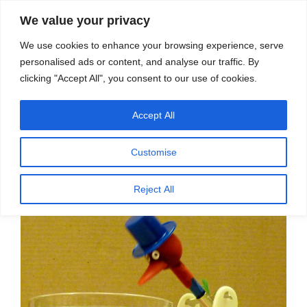
सामग्री
स्रोत
We value your privacy
पर
विज्ञान एवं टेक्नॉलॉजी फीचर्स
जाएं
We use cookies to enhance your browsing experience, serve
personalised ads or content, and analyse our traffic. By
मेनू
clicking "Accept All", you consent to our use of cookies.
Accept All
पर
अप्रैल 24, 2024
स्रोत फीचर्स
द्वारा
प्रकाशित
बारिश और नमी से ऊर्जा का उत्पादन
किया
Customise
गया
Reject All