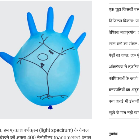
एक चूहा जिसकी बस्ती म
डिजिटल विकास: पान
वैश्विक महाप्रयोग: 
साल वनों का संकट
पेड़ों का काल: एक भृ
ऑक्टोपस ने त्रुटिर
कोशिकाओं के ऊर्जा तं
वनस्पतियों का अदृश्
क्या एआई भी इंसानों ज
सूखे से मात नहीं खात
पहला, हम प्रकाश वर्णक्रम (light spectrum) के केवल
पुरालेख
ारी देखने की क्षमता 400 नैनोमीटर (nanometer) (लाल