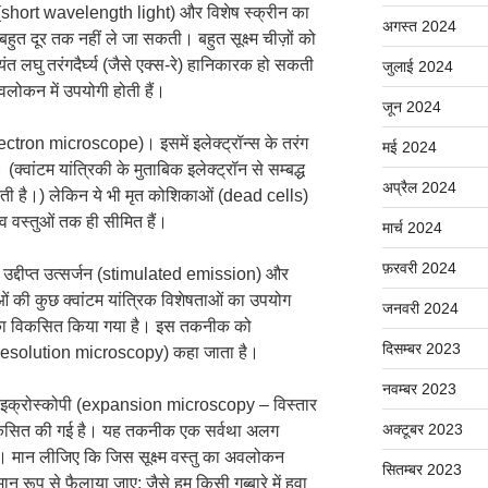
काश (short wavelength light) और विशेष स्क्रीन का
अगस्त 2024
ुत दूर तक नहीं ले जा सकती। बहुत सूक्ष्म चीज़ों को
ंत लघु तरंगदैर्घ्य (जैसे एक्स-रे) हानिकारक हो सकती
जुलाई 2024
वलोकन में उपयोगी होती हैं।
जून 2024
(electron microscope)। इसमें इलेक्ट्रॉन्स के तरंग
मई 2024
क्वांटम यांत्रिकी के मुताबिक इलेक्ट्रॉन से सम्बद्ध
अप्रैल 2024
ोती है।) लेकिन ये भी मृत कोशिकाओं (dead cells)
 वस्तुओं तक ही सीमित हैं।
मार्च 2024
फ़रवरी 2024
ारा उद्दीप्त उत्सर्जन (stimulated emission) और
ं की कुछ क्वांटम यांत्रिक विशेषताओं का उपयोग
जनवरी 2024
तरीका विकसित किया गया है। इस तकनीक को
दिसम्बर 2023
r-resolution microscopy) कहा जाता है।
नवम्बर 2023
 माइक्रोस्कोपी (expansion microscopy – विस्तार
अक्टूबर 2023
विकसित की गई है। यह तकनीक एक सर्वथा अलग
ै। मान लीजिए कि जिस सूक्ष्म वस्तु का अवलोकन
सितम्बर 2023
 रूप से फैलाया जाए; जैसे हम किसी गुब्बारे में हवा