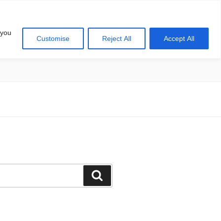
 you
Customise
Reject All
Accept All
खोज