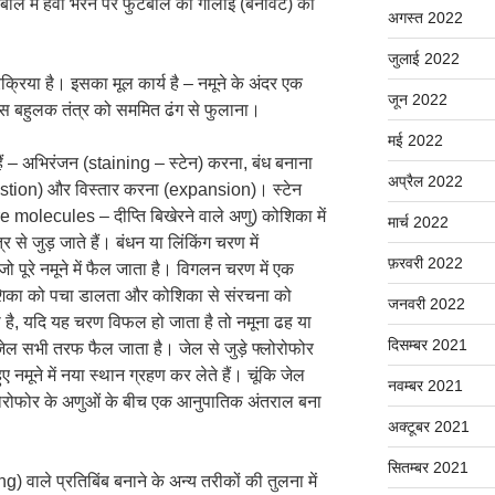
टबॉल में हवा भरने पर फुटबॉल की गोलाई (बनावट) को
अगस्त 2022
जुलाई 2022
क्रिया है। इसका मूल कार्य है – नमूने के अंदर एक
जून 2022
इस बहुलक तंत्र को सममित ढंग से फुलाना।
मई 2022
हैं – अभिरंजन (staining – स्टेन) करना, बंध बनाना
अप्रैल 2022
stion) और विस्तार करना (expansion)। स्टेन
e molecules – दीप्ति बिखेरने वाले अणु) कोशिका में
मार्च 2022
र से जुड़ जाते हैं। बंधन या लिंकिंग चरण में
फ़रवरी 2022
ो पूरे नमूने में फैल जाता है। विगलन चरण में एक
ोशिका को पचा डालता और कोशिका से संरचना को
जनवरी 2022
है, यदि यह चरण विफल हो जाता है तो नमूना ढह या
दिसम्बर 2021
 जेल सभी तरफ फैल जाता है। जेल से जुड़े फ्लोरोफोर
 हुए नमूने में नया स्थान ग्रहण कर लेते हैं। चूंकि जेल
नवम्बर 2021
लोरोफोर के अणुओं के बीच एक आनुपातिक अंतराल बना
अक्टूबर 2021
सितम्बर 2021
वाले प्रतिबिंब बनाने के अन्य तरीकों की तुलना में