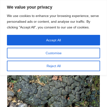
सामग्री
स्रोत
We value your privacy
पर
विज्ञान एवं टेक्नॉलॉजी फीचर्स
जाएं
We use cookies to enhance your browsing experience, serve
personalised ads or content, and analyse our traffic. By
मेनू
clicking "Accept All", you consent to our use of cookies.
Accept All
पर
जुलाई 23, 2025
स्रोत फीचर्स
द्वारा
प्रकाशित
यह जीव यूवी प्रकाश से भी बच निकलता है
किया
Customise
गया
Reject All