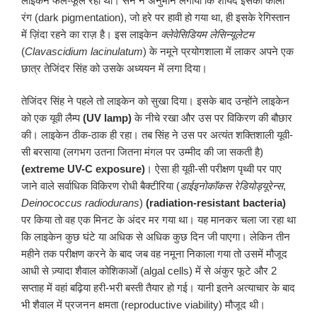
लाइकेन फल-फूल रहा था। सन ने अनुमान लगाया कि शायद इसका काला
रंग (dark pigmentation), जो हरे पर हावी हो गया था, ही इसके रेगिस्तान
में ज़िंदा रहने का राज़ है। इस लाइकेन
क्लेवेसिडियम
लेसिन्यूलेटम
(
Clavascidium lacinulatum
) के नमूने प्रयोगशाला में लाकर अपने एक
छात्र तेजिंदर सिंह को उसके अध्ययन में लगा दिया।
तेजिंदर सिंह ने पहले तो लाइकेन को सुखा दिया। इसके बाद उन्होंने लाइकेन
को एक यूवी लैम्प
(UV lamp)
के नीचे रखा और उस पर विकिरण की बौछार
की। लाइकेन ठीक-ठाक ही रहा। तब सिंह ने उस पर अत्यंत शक्तिशाली यूवी-
सी बरसाया (लगभग उतना जितना मंगल पर उम्मीद की जा सकती है)
(extreme UV-C exposure)
। ऐसा ही यूवी-सी परीक्षण पृथ्वी पर पाए
जाने वाले सर्वाधिक विकिरण रोधी बैक्टीरिया (
डाईइनोकॉकस
रेडियोड्यूरेन्स
,
Deinococcus radiodurans
)
(radiation-resistant bacteria)
पर किया तो वह एक मिनट के अंदर मर गया था। यह मानकर चला जा रहा था
कि लाइकेन कुछ घंटे या अधिक से अधिक कुछ दिन जी पाएगा। लेकिन तीन
महीने तक परीक्षण करने के बाद जब वह नमूना निकाला गया तो उसमें मौजूद
आधी से ज़्यादा शैवाल कोशिकाओं (algal cells) में से अंकुर फूटे और 2
सप्ताह में वहां बढ़िया हरी-भरी बस्ती तैयार हो गई। यानी इतने अत्याचार के बाद
भी शैवाल में प्रजनन क्षमता (reproductive viability) मौजूद थी।