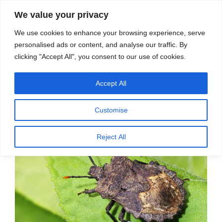
सामग्री
स्रोत
We value your privacy
पर
विज्ञान एवं टेक्नॉलॉजी फीचर्स
जाएं
We use cookies to enhance your browsing experience, serve
personalised ads or content, and analyse our traffic. By
मेनू
clicking "Accept All", you consent to our use of cookies.
Accept All
पर
दिसम्बर 24, 2025
स्रोत फीचर्स
द्वारा
प्रकाशित
जीव-जंतुओं में सुरक्षा के जुगाड़
किया
Customise
गया
Reject All