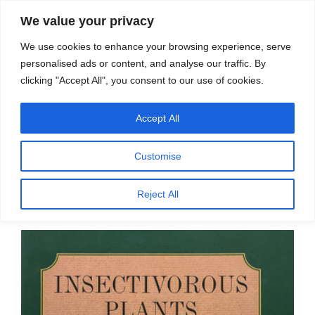
सामग्री
स्रोत
We value your privacy
पर
विज्ञान एवं टेक्नॉलॉजी फीचर्स
जाएं
We use cookies to enhance your browsing experience, serve
personalised ads or content, and analyse our traffic. By
मेनू
clicking "Accept All", you consent to our use of cookies.
Accept All
पर
जनवरी 7, 2026
स्रोत फीचर्स
द्वारा
प्रकाशित
खुद का भोजन बनाने वाले पौधे शिकारी कैसे बन
किया
Customise
गया
गए?
Reject All
डॉ. किशोर पंवार