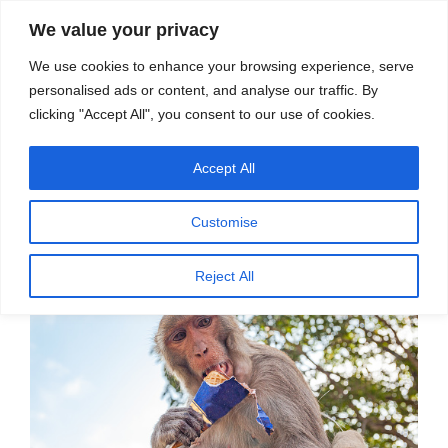
सामग्री
स्रोत
We value your privacy
पर
विज्ञान एवं टेक्नॉलॉजी फीचर्स
जाएं
We use cookies to enhance your browsing experience, serve
personalised ads or content, and analyse our traffic. By
मेनू
clicking "Accept All", you consent to our use of cookies.
Accept All
पर
मई 13, 2026
स्रोत फीचर्स
द्वारा
प्रकाशित
जंक फूड से परेशान बंदरों का अजीब व्यवहार
किया
Customise
गया
Reject All