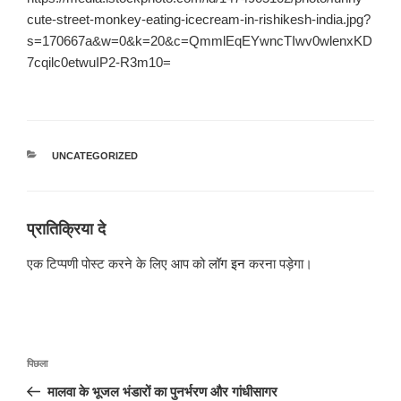
cute-street-monkey-eating-icecream-in-rishikesh-india.jpg?
s=170667a&w=0&k=20&c=QmmlEqEYwncTIwv0wlenxKD
7cqilc0etwuIP2-R3m10=
श्रेणियाँ
UNCATEGORIZED
प्रातिक्रिया दे
एक टिप्पणी पोस्ट करने के लिए आप को
लॉग इन
करना पड़ेगा।
पोस्ट
पिछला
पिछला
नेविगेशन
पोस्ट:
मालवा के भूजल भंडारों का पुनर्भरण और गांधीसागर