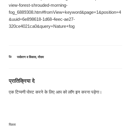
view-forest-shrouded-morning-
fog_6889308.htm#fromView=keyword&page=1&position=4
&uuid=6e898618-1d68-4eec-ae27-
320ce4021ca0&query=Nature+fog
श्रेणियाँ
पर्यावरण व विकास
,
मौसम
प्रातिक्रिया दे
एक टिप्पणी पोस्ट करने के लिए आप को
लॉग इन
करना पड़ेगा।
पोस्ट
पिछला
पिछला
नेविगेशन