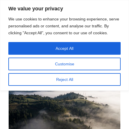
सामग्री
स्रोत
We value your privacy
पर
विज्ञान एवं टेक्नॉलॉजी फीचर्स
जाएं
We use cookies to enhance your browsing experience, serve
personalised ads or content, and analyse our traffic. By
मेनू
clicking "Accept All", you consent to our use of cookies.
Accept All
पर
मई 13, 2026
स्रोत फीचर्स
द्वारा
प्रकाशित
जलवायु परिवर्तन से गायब हो सकता है कोहरा
किया
Customise
गया
Reject All