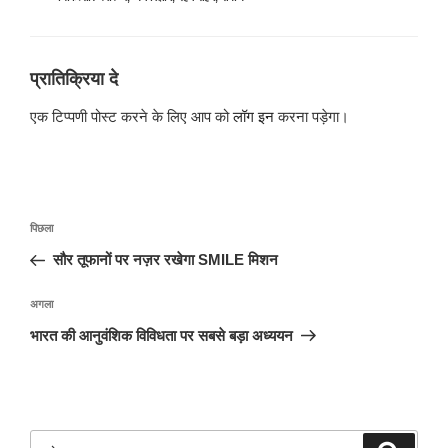
प्रातिक्रिया दे
एक टिप्पणी पोस्ट करने के लिए आप को
लॉग इन
करना पड़ेगा।
पोस्ट
पिछला
पिछला
नेविगेशन
पोस्ट:
सौर तूफानों पर नज़र रखेगा SMILE मिशन
अगली
अगला
पोस्ट
भारत की आनुवंशिक विविधता पर सबसे बड़ा अध्ययन
खोजे
खोज