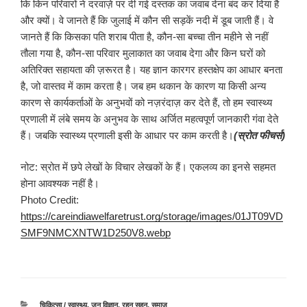
कि किन परिवारों ने दरवाज़े पर दी गई दस्तक का जवाब देना बंद कर दिया है
और क्यों। वे जानते हैं कि जुलाई में कौन सी सड़कें नदी में डूब जाती हैं। वे
जानते हैं कि किसका पति शराब पीता है, कौन-सा बच्चा तीन महीने से नहीं
तौला गया है, कौन-सा परिवार मुलाकात का जवाब देगा और किन घरों को
अतिरिक्त सहायता की ज़रूरत है। यह ज्ञान कारगर हस्तक्षेप का आधार बनता
है, जो वास्तव में काम करता है। जब हम थकान के कारण या किसी अन्य
कारण से कार्यकर्ताओं के अनुभवों को नज़रंदाज़ कर देते हैं, तो हम स्वास्थ्य
प्रणाली में लंबे समय के अनुभव के साथ अर्जित महत्वपूर्ण जानकारी गंवा देते
हैं। जबकि स्‍वास्‍थ्‍य प्रणाली इसी के आधार पर काम करती है।
(स्रोत फीचर्स)
नोट: स्रोत में छपे लेखों के विचार लेखकों के हैं। एकलव्य का इनसे सहमत
होना आवश्यक नहीं है।
Photo Credit:
https://careindiawelfaretrust.org/storage/images/01JT09VD
SMF9NMCXNTW1D250V8.webp
श्रेणियाँ
चिकित्सा / स्वास्थ्य
,
जन विज्ञान
,
रहन सहन
,
समाज