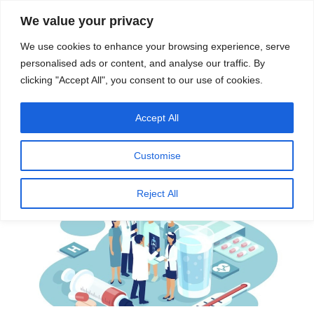
सामग्री
स्रोत
We value your privacy
पर
विज्ञान एवं टेक्नॉलॉजी फीचर्स
जाएं
We use cookies to enhance your browsing experience, serve
personalised ads or content, and analyse our traffic. By
मेनू
clicking "Accept All", you consent to our use of cookies.
Accept All
पर
जून 3, 2026
स्रोत फीचर्स
द्वारा
प्रकाशित
स्वास्थ्य: मात्र सुविधाओं, व्यवस्थाओं से आगे
किया
Customise
गया
ग्लोरजियो विंस्टन गौड़ा
Reject All