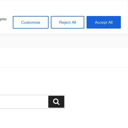
 you
Customise
Reject All
Accept All
खोज