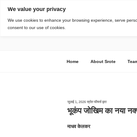
सामग्री
We value your privacy
पर
जाएं
स्रोत
We use cookies to enhance your browsing experience, serve personal
consent to our use of cookies.
विज्ञान एवं टेक्नॉलॉजी फीचर्स
Home
About Srote
Tea
पर
जुलाई 1, 2026
स्रोत फीचर्स
द्वारा
प्रकाशित
भूकंप जोखिम का नया न
किया
गया
माधव केलकर