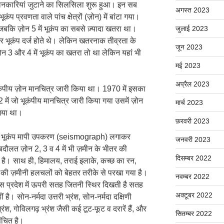
ं भी जानकारियां जुटाने का सिलसिला शुरू हुआ। इन सब
अगस्त 2023
ंप प्रवणता वाले पांच क्षेत्रों (ज़ोन) में बांटा गया।
जबकि ज़ोन 5 में भूकंप का सबसे ज़्यादा खतरा था।
जुलाई 2023
 भर भूकंप दर्ज होते थे। लेकिन खतरनाक तीव्रता के
जून 2023
़ोन 3 और 4 में भूकंप का खतरा तो था लेकिन यहां भी
मई 2023
अप्रैल 2023
ूकंपीय ज़ोन मानचित्र जारी किया था। 1970 में इसका
ें जो भूकंपीय मानचित्र जारी किया गया उसमें ज़ोन
मार्च 2023
 गया था।
फ़रवरी 2023
ं में भूकंप मापी उपकरण (seismograph) लगाकर
जनवरी 2023
दौलत ज़ोन 2, 3 व 4 में भी ज़मीन के भीतर की
दिसम्बर 2022
है। साथ ही, हिमालय, तराई इलाके, कच्छ का रन,
ीचे की ज़मीनी हलचलों को बेहतर तरीके से परखा गया है।
नवम्बर 2022
 इस प्रदेश में ऊपरी सतह जितनी स्थिर दिखती है सतह
अक्टूबर 2022
है। सोन-नर्मदा उत्तरी भ्रंश, सोन-नर्मदा दक्षिणी
 भ्रंश, गोविलगढ़ भ्रंश जैसी कई टूट-फूट व दरारें हैं, और
सितम्बर 2022
संचित है।