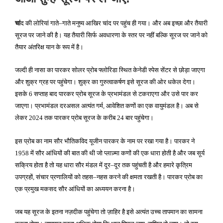
किया
गया
चां
द की लोरियां गाते
गाते मनुष्य आखिर चांद पर पहुंच ही गया। और अब इच्छा और तैयारी
–
सूरज पर जाने की है। यह तैयारी सिर्फ अवधारणा के स्तर पर नहीं बल्कि सूरज पर जाने को
तैयार अंतरिक्ष यान के रूप में है।
जल्दी ही नासा का पारकर सोलर प्रोब फ्लोरिडा स्थित केनेडी स्पेस सेंटर से छोड़ा जाएगा
और शुक्र ग्रह पर पहुंचेगा। शुक्र का गुरुत्वाकर्षण इसे सूरज की ओर धकेल देगा।
इसके
सप्ताह बाद पारकर प्रोब सूरज के प्रभामंडल से टकराएगा और उसे पार कर
6
जाएगा। प्रभामंडल दरअसल अत्यंत गर्म
आवेशित कणों का एक वायुमंडल है। अब से
,
लेकर
तक पारकर प्रोब सूरज के करीब
बार पहुंचेगा।
2024
24
इस प्रोब का नाम सौर भौतिकविद यूजीन पारकर के नाम पर रखा गया है। पारकर ने
में सौर आंधियों की बात की थी जो प्लाज़्मा कणों की एक धारा होती है और जब सूर्य
1958
सक्रिय होता है तो यह धारा सौर मंडल में दूर
दूर तक पहुंचती है और हमारे कृत्रिम
–
उपग्रहों
संचार प्रणालियों को तहस
नहस करने की क्षमता रखती है। पारकर प्रोब का
,
–
एक प्रमुख मकसद सौर आंधियों का अध्ययन करना है।
जब यह सूरज के इतना नज़दीक पहुंचेगा तो ज़ाहिर है इसे अत्यंत उच्च तापमान का सामना