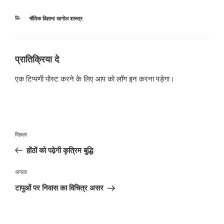
श्रेणियाँ
भौतिक विज्ञान/ खगोल शास्त्र
प्रातिक्रिया दे
एक टिप्पणी पोस्ट करने के लिए आप को
लॉग इन
करना पड़ेगा।
पोस्ट
पिछला
पिछला
नेविगेशन
पोस्ट:
होंठों को पढ़ेगी कृत्रिम बुद्धि
अगली
अगला
पोस्ट
टापुओं पर निवास का विचित्र असर