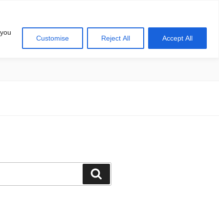
 you
Customise
Reject All
Accept All
खोज