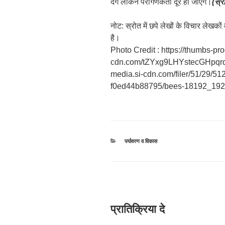
देंगे लेकिन परागणकर्ता दूर हो जाएंगे।
(स्र
नोट: स्रोत में छपे लेखों के विचार लेखक
है।
Photo Credit : https://thumbs-pro
cdn.com/tZYxg9LHYstecGHpqrqkWL
media.si-cdn.com/filer/51/29/5
f0ed44b88795/bees-18192_192
श्रेणियाँ
पर्यावरण व विकास
प्रातिक्रिया दे