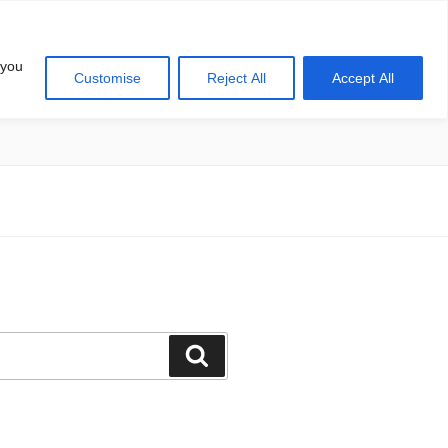
 you
Customise
Reject All
Accept All
खोज