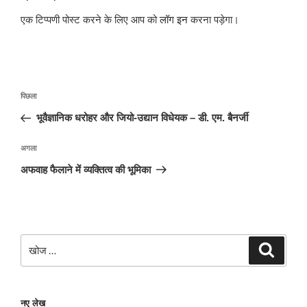
एक टिप्पणी पोस्ट करने के लिए आप को
लॉग इन
करना पड़ेगा।
पोस्ट
पिछला
पिछला
नेविगेशन
पोस्ट:
भूवैज्ञानिक धरोहर और जियो-उद्यान विधेयक – डी. एम. बैनर्जी
अगली
अगला
पोस्ट
अफवाह फैलाने में व्यक्तित्व की भूमिका
खोजे
खोज
नए लेख