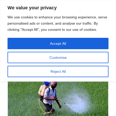
सामग्री
स्रोत
We value your privacy
पर
विज्ञान एवं टेक्नॉलॉजी फीचर्स
जाएं
We use cookies to enhance your browsing experience, serve
personalised ads or content, and analyse our traffic. By
मेनू
clicking "Accept All", you consent to our use of cookies.
Accept All
पर
दिसम्बर 22, 2021
स्रोत फीचर्स
द्वारा
प्रकाशित
कीटनाशक प्रबंधन विधेयक 2020 – ए. डी.
किया
Customise
गया
दिलीप कुमार और डी. नरसिम्हा रेड्डी
Reject All