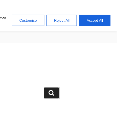
 you
Customise
Reject All
Accept All
खोज