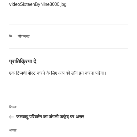
videoSixteenByNine3000.jpg
श्रेणियाँ
जीव जगत
प्रातिक्रिया दे
एक टिप्पणी पोस्ट करने के लिए आप को
लॉग इन
करना पड़ेगा।
पोस्ट
पिछला
पिछला
नेविगेशन
पोस्ट:
जलवायु परिवर्तन का जंगली फफूंद पर असर
अगली
अगला