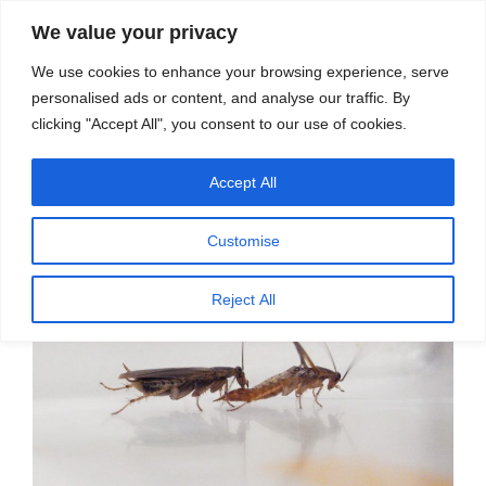
सामग्री
स्रोत
We value your privacy
पर
विज्ञान एवं टेक्नॉलॉजी फीचर्स
जाएं
We use cookies to enhance your browsing experience, serve
personalised ads or content, and analyse our traffic. By
मेनू
clicking "Accept All", you consent to our use of cookies.
Accept All
पर
जून 25, 2022
स्रोत फीचर्स
द्वारा
प्रकाशित
कॉकरोच का नया करतब
किया
Customise
गया
Reject All