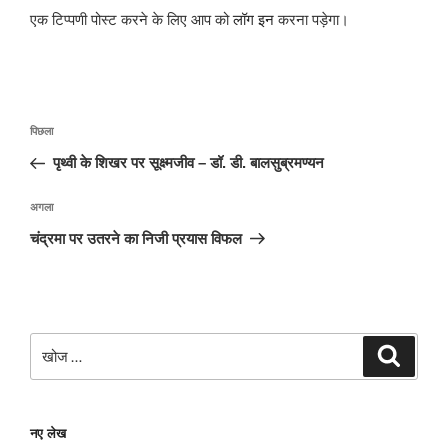
एक टिप्पणी पोस्ट करने के लिए आप को
लॉग इन
करना पड़ेगा।
पोस्ट
पिछला
पिछला
नेविगेशन
पोस्ट:
पृथ्वी के शिखर पर सूक्ष्मजीव – डॉ. डी. बालसुब्रमण्यन
अगली
अगला
पोस्ट
चंद्रमा पर उतरने का निजी प्रयास विफल
खोजे
खोज
नए लेख