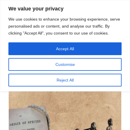
सामग्री
स्रोत
We value your privacy
पर
विज्ञान एवं टेक्नॉलॉजी फीचर्स
जाएं
We use cookies to enhance your browsing experience, serve
personalised ads or content, and analyse our traffic. By
मेनू
clicking "Accept All", you consent to our use of cookies.
Accept All
पर
मई 17, 2023
स्रोत फीचर्स
द्वारा
प्रकाशित
पाठ्यक्रम से जैव विकास को हटाने के विरुद्ध
किया
Customise
गया
अपील
Reject All