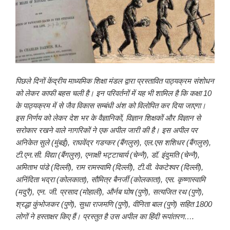
पिछले दिनों केंद्रीय माध्यमिक शिक्षा मंडल द्वारा प्रस्तावित पाठ्यक्रम संशोधन
को लेकर काफी बहस चली है। इन परिवर्तनों में यह भी शामिल है कि कक्षा 10
के पाठ्यक्रम में से जैव विकास सम्बंधी अंश को विलोपित कर दिया जाएगा।
इस निर्णय को लेकर देश भर के वैज्ञानिकों, विज्ञान शिक्षकों और विज्ञान से
सरोकार रखने वाले नागरिकों ने एक अपील जारी की है। इस अपील पर
अनिकेत सुले (मुंबई), राघवेंद्र गडग्कर (बैंगलुरु), एल.एस शशिधर (बैंगलुरु),
टी.एन.सी. विद्या (बैंगलुरु), एनाक्षी भट्टाचार्य (चेन्नै), डॉ. इंदुमति (चेन्नै),
अमिताभ पांडे (दिल्ली), राम रामस्वामि (दिल्ली), टी.वी. वेकटेश्वर (दिल्ली),
अनिंदिता भद्रा (कोलकाता), सौमित्र बैनर्जी (कोलकाता), एस. कृष्णास्वामि
(मदुरै), एन. जी. प्रसाद (मोहाली), और्नब घोष (पुणे), सत्यजित रथ (पुणे),
श्रद्धा कुंभोजकर (पुणे), सुधा राजमणि (पुणे), वीनिता बाल (पुणे) सहित 1800
लोगों ने हस्ताक्षर किए हैं। प्रस्तुत है उस अपील का हिंदी रूपांतरण….