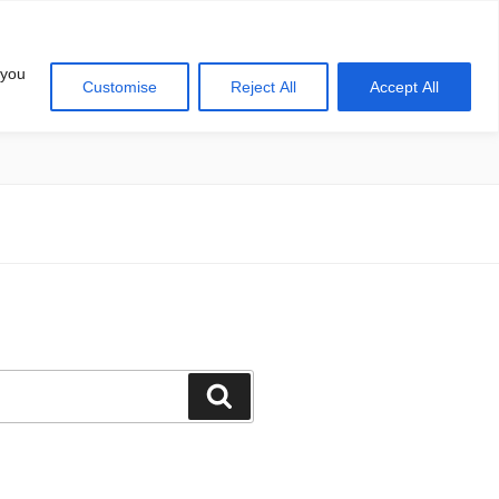
 you
Customise
Reject All
Accept All
खोज