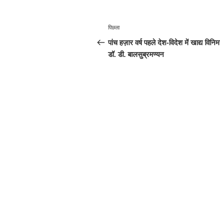
पोस्ट
पिछला
पिछला
नेविगेशन
पोस्ट:
पांच हज़ार वर्ष पहले देश-विदेश में खाद्य विनि
डॉ. डी. बालसुब्रमण्यन